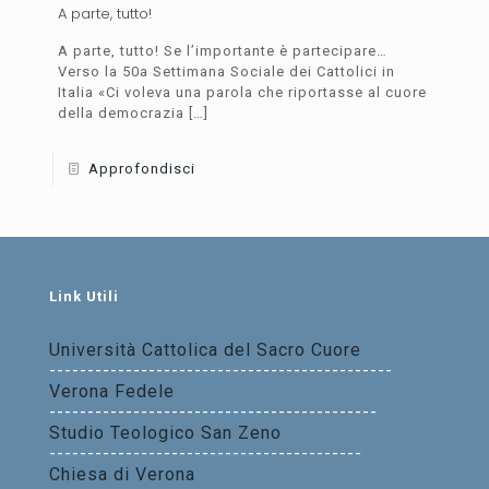
A parte, tutto!
A parte, tutto! Se l’importante è partecipare…
Verso la 50a Settimana Sociale dei Cattolici in
Italia «Ci voleva una parola che riportasse al cuore
della democrazia
[…]
Approfondisci
Link Utili
Università Cattolica del Sacro Cuore
---------------------------------------------
Verona Fedele
-------------------------------------------
Studio Teologico San Zeno
-----------------------------------------
Chiesa di Verona