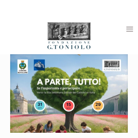
Rivista “La Società”
Viaggi Culturali
News