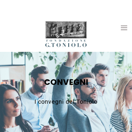
Rivista “La Società”
Viaggi Culturali
News
CONVEGNI
I convegni del Toniolo