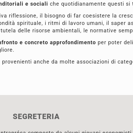
ditoriali e sociali
che quotidianamente questi si 
a riflessione, il bisogno di far coesistere la cres
ndità spirituale, i ritmi di lavoro umani, il saper 
 tutela delle risorse ambientali, le normative sempre
nfronto e concreto approfondimento
per poter del
liore.
e, provenienti anche da molte associazioni di categ
SEGRETERIA
Intraprésa composto da alcuni giovani economisti 