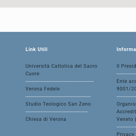
Link Utili
Informa
Università Cattolica del Sacro
Il Presi
Cuore
------------
---------------------------------------------
Ente acc
Verona Fedele
9001/2
-------------------------------------------
------------
Studio Teologico San Zeno
Organis
-----------------------------------------
Accredi
Chiesa di Verona
Veneto 
------------
Privacy 