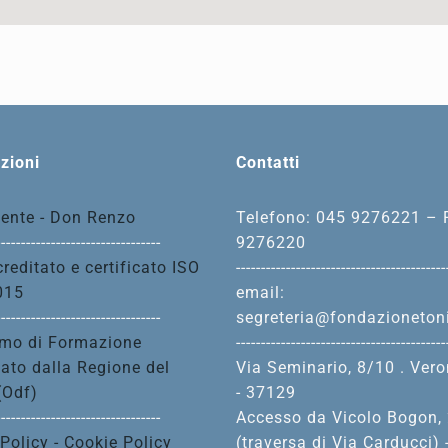
zioni
Contatti
dente - Don Renzo
Telefono: 045 9276221 – 
---------------------------------
9276220
reditato e certificato ISO
------------------------------------------
015
email:
---------------------------------
segreteria@fondazionetoni
mo di Formazione
------------------------------------------
tato dalla Regione del
Via Seminario, 8/10 . Ver
(Odf)
- 37129
---------------------------------
Accesso da Vicolo Bogon,
Policy - Cookie Policy
(traversa di Via Carducci) 