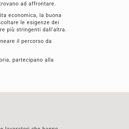
trovano ad affrontare.
cita economica, la buona
ascoltare le esigenze dei
 più stringenti dall’altra.
ineare il percorso da
oria, partecipano alla
e lavoratori che hanno