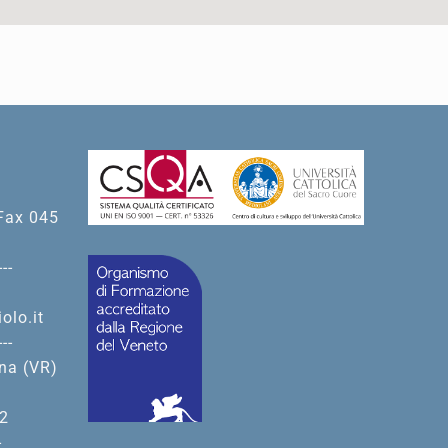
Fax 045
---
olo.it
---
ona (VR)
 2
-