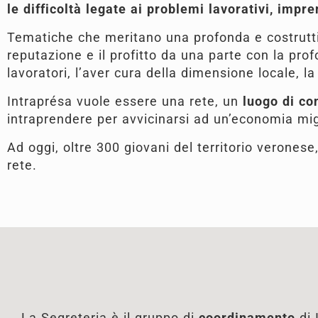
le difficoltà legate ai problemi lavorativi, impren
Tematiche che meritano una profonda e costruttiv
reputazione e il profitto da una parte con la profo
lavoratori, l’aver cura della dimensione locale, la
Intraprésa vuole essere una rete, un
luogo di co
intraprendere per avvicinarsi ad un’economia mig
Ad oggi, oltre 300 giovani del territorio verones
rete.
La Segreteria è il gruppo di
coordinamento
di 