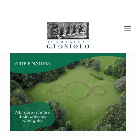
Rivista “La Società”
Viaggi Culturali
News