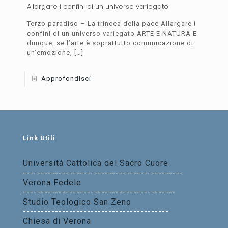
Allargare i confini di un universo variegato
Terzo paradiso – La trincea della pace Allargare i
confini di un universo variegato ARTE E NATURA E
dunque, se l’arte è soprattutto comunicazione di
un’emozione,
[…]
Approfondisci
Link Utili
Università Cattolica del Sacro Cuore
---------------------------------------------
Verona Fedele
-------------------------------------------
Studio Teologico San Zeno
-----------------------------------------
Chiesa di Verona