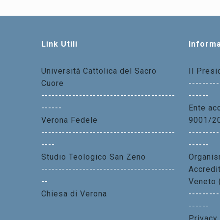
Link Utili
Informa
Università Cattolica del Sacro
Il Pres
Cuore
---------
---------------------------------------
------
------
Ente acc
Verona Fedele
9001/2
---------------------------------------
---------
----
------
Studio Teologico San Zeno
Organis
---------------------------------------
Accredi
--
Veneto 
Chiesa di Verona
---------
------
Privacy