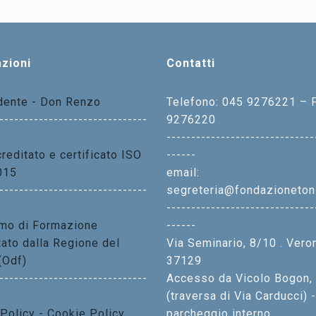
zioni
Contatti
idente - Don Renzo
Telefono: 045 9276221 – 
------------------------------
9276220
------------------------------
reditato e certificato ISO
------
015
email:
------------------------------
segreteria@fondazionetoni
------------------------------
mo di Formazione
------
tato dalla Regione del
Via Seminario, 8/10 . Vero
(Odf)
37129
------------------------------
Accesso da Vicolo Bogon,
(traversa di Via Carducci) -
 Policy - Cookie Policy
parcheggio interno.