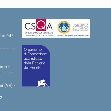
Fax 045
---------
olo.it
---------
na (VR) -
 2