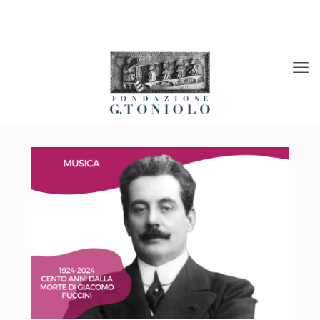
Rivista “La Società”
Viaggi Culturali
News