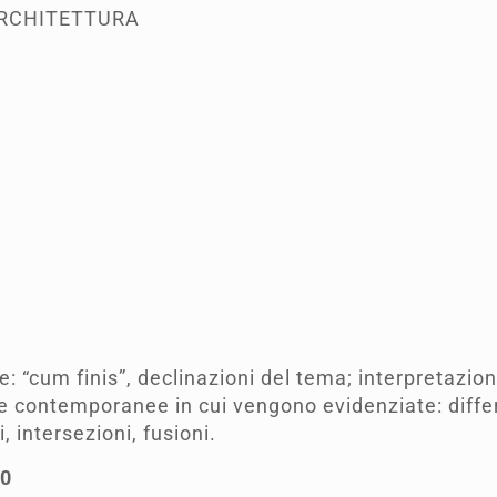
RCHITETTURA
 “cum finis”, declinazioni del tema; interpretazioni
re contemporanee in cui vengono evidenziate: differ
 intersezioni, fusioni.
30