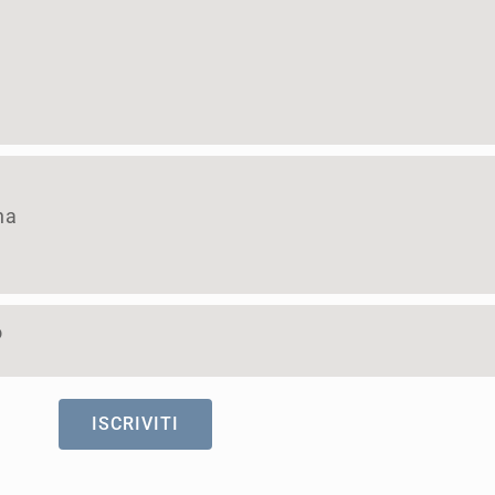
na
o
ISCRIVITI