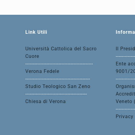
Link Utili
Informa
Università Cattolica del Sacro
Il Presi
Cuore
------------
---------------------------------------------
Ente acc
Verona Fedele
9001/2
-------------------------------------------
------------
Studio Teologico San Zeno
Organis
-----------------------------------------
Accredi
Chiesa di Verona
Veneto 
------------
Privacy 