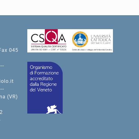
Fax 045
---
olo.it
---
ona (VR)
 2
-