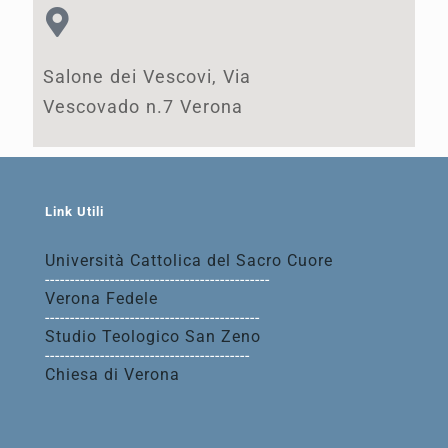
Salone dei Vescovi, Via
Vescovado n.7 Verona
Link Utili
Università Cattolica del Sacro Cuore
---------------------------------------------
Verona Fedele
-------------------------------------------
Studio Teologico San Zeno
-----------------------------------------
Chiesa di Verona