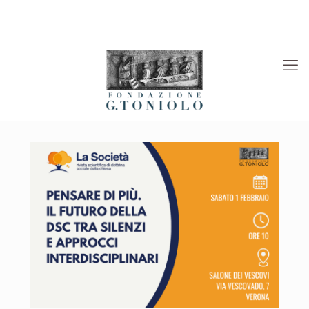
Rivista “La Società”
Viaggi Culturali
News