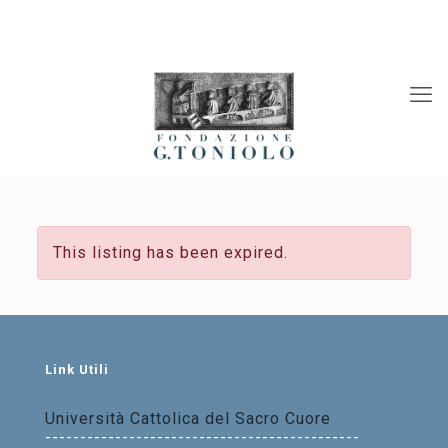
Rivista “La Società”
Viaggi Culturali
News
This listing has been expired.
Link Utili
Università Cattolica del Sacro Cuore
---------------------------------------------