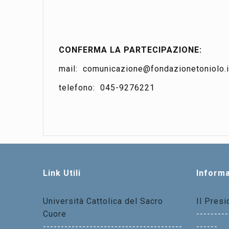
CONFERMA LA PARTECIPAZIONE:
mail: comunicazione@fondazionetoniolo.i
telefono: 045-9276221
Link Utili
Informa
Università Cattolica del Sacro
Il Pres
Cuore
---------
---------------------------------------
------