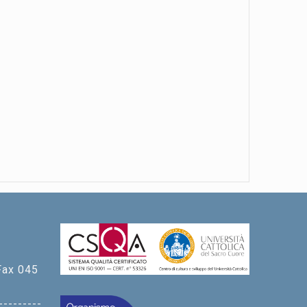
Fax 045
---------