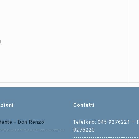
t
zioni
Contatti
idente - Don Renzo
Telefono: 045 9276221 – 
------------------------------
9276220
------------------------------