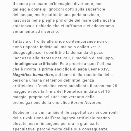
Il senso per usare un’immagine divertente, non
galleggia come gli gnocchi cotti sulla superficie
dell’acqua, ma è piuttosto una perla preziosa,
nascosta nelle pieghe profonde del mare della nostra
esistenza e richiede che ci tuffiamo e ci adoperiamo
seriamente ad inverarlo.
Tuttavia di fronte alle sfide contemporanee non ci
sono risposte individuali ma solo collettive: le
disuguaglianze, i conflitti e la domanda di pace,
l’accesso alle risorse naturali, il modello di sviluppo,
l’
intelligenza artificiale
. Ed è proprio a quest’ultima
che è rivolta la
prima enciclica di papa Leone XIV,
Magnifica humanitas
,
sul tema della «custodia della
persona umana nel tempo dell’Intelligenza
artificiale». L’enciclica verrà pubblicata il prossimo 25
maggio e reca la firma del Pontefice in data del 15
maggio, proprio nel 135° anniversario della
promulgazione della enciclica
Rerum Novarum
.
Sebbene in alcuni ambienti le aspettative nei confronti
della rivoluzione dell’intelligenza artificiale restino
elevate, esse rimangono per ora in gran parte
speculative, perché molte delle sue conseguenze