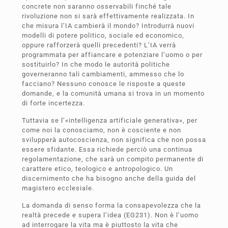
concrete non saranno osservabili finché tale
rivoluzione non si sarà effettivamente realizzata. In
che misura l’IA cambierà il mondo? Introdurrà nuovi
modelli di potere politico, sociale ed economico,
oppure rafforzerà quelli precedenti? L’IA verrà
programmata per affiancare e potenziare l’uomo o per
sostituirlo? In che modo le autorità politiche
governeranno tali cambiamenti, ammesso che lo
facciano? Nessuno conosce le risposte a queste
domande, e la comunità umana si trova in un momento
di forte incertezza.
Tuttavia se l’«intelligenza artificiale generativa», per
come noi la conosciamo, non è cosciente e non
svilupperà autocoscienza, non significa che non possa
essere sfidante. Essa richiede perciò una continua
regolamentazione, che sarà un compito permanente di
carattere etico, teologico e antropologico. Un
discernimento che ha bisogno anche della guida del
magistero ecclesiale.
La domanda di senso forma la consapevolezza che la
realtà precede e supera l’idea (EG231). Non è l’uomo
ad interrogare la vita ma è piuttosto la vita che