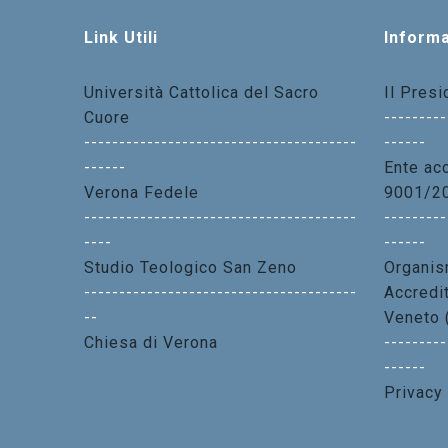
Link Utili
Informa
Università Cattolica del Sacro
Il Pres
Cuore
---------
---------------------------------------
------
------
Ente acc
Verona Fedele
9001/2
---------------------------------------
---------
----
------
Studio Teologico San Zeno
Organis
---------------------------------------
Accredi
--
Veneto 
Chiesa di Verona
---------
------
Privacy