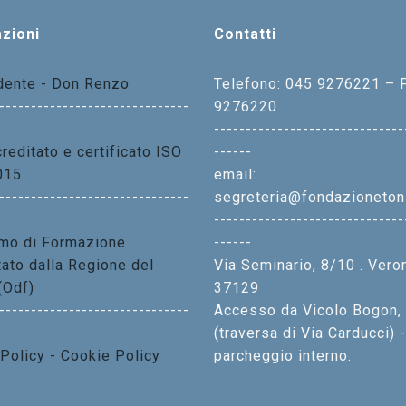
zioni
Contatti
idente - Don Renzo
Telefono: 045 9276221 – 
------------------------------
9276220
------------------------------
reditato e certificato ISO
------
015
email:
------------------------------
segreteria@fondazionetoni
------------------------------
mo di Formazione
------
tato dalla Regione del
Via Seminario, 8/10 . Vero
(Odf)
37129
------------------------------
Accesso da Vicolo Bogon,
(traversa di Via Carducci) -
 Policy - Cookie Policy
parcheggio interno.