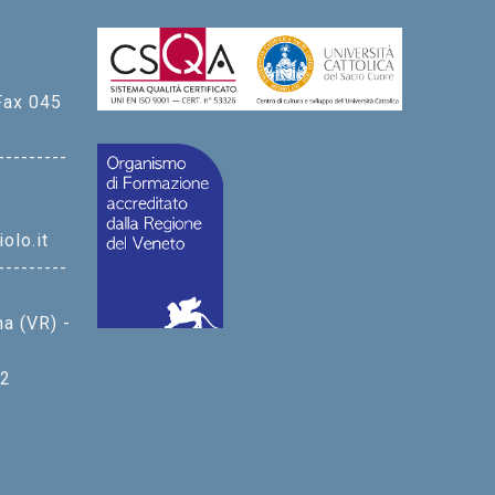
Fax 045
---------
olo.it
---------
na (VR) -
 2