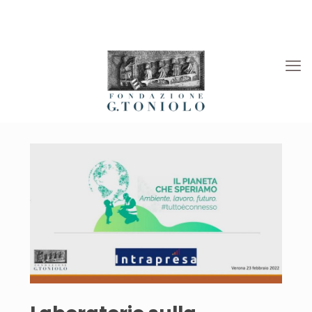
Rivista “La Società”
Viaggi Culturali
News