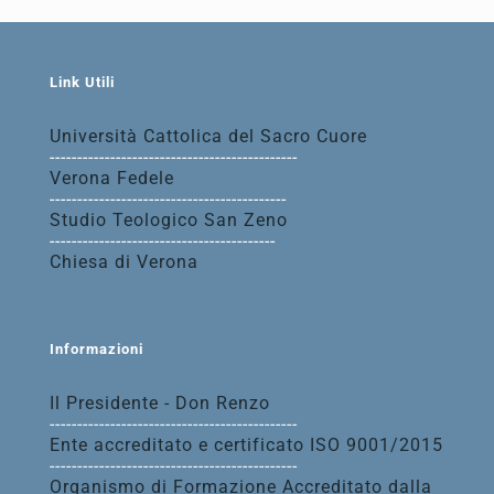
Link Utili
Università Cattolica del Sacro Cuore
---------------------------------------------
Verona Fedele
-------------------------------------------
Studio Teologico San Zeno
-----------------------------------------
Chiesa di Verona
Informazioni
Il Presidente - Don Renzo
---------------------------------------------
Ente accreditato e certificato ISO 9001/2015
---------------------------------------------
Organismo di Formazione Accreditato dalla