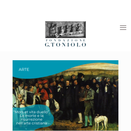
Rivista “La Società”
Viaggi Culturali
News