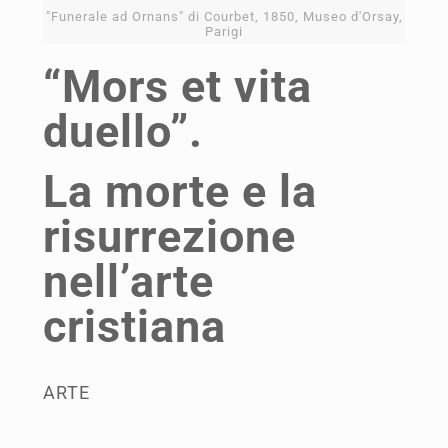
"Funerale ad Ornans" di Courbet, 1850, Museo d'Orsay,
Parigi
“Mors et vita
duello”.
La morte e la
risurrezione
nell’arte
cristiana
ARTE