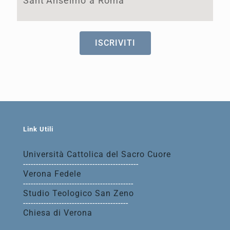
Sant’Anselmo a Roma
ISCRIVITI
Link Utili
Università Cattolica del Sacro Cuore
---------------------------------------------
Verona Fedele
-------------------------------------------
Studio Teologico San Zeno
-----------------------------------------
Chiesa di Verona