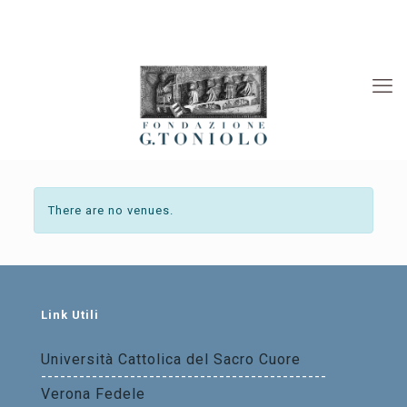
Rivista “La Società”
Viaggi Culturali
News
There are no venues.
Link Utili
Università Cattolica del Sacro Cuore
---------------------------------------------
Verona Fedele