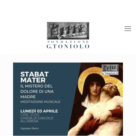
Rivista “La Società”
Viaggi Culturali
News