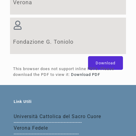
Verona
Fondazione G. Toniolo
Download
This browser does not support inline PDFs. Please
download the PDF to view it:
Download PDF
Link Utili
Università Cattolica del Sacro Cuore
---------------------------------------------
Verona Fedele
-------------------------------------------