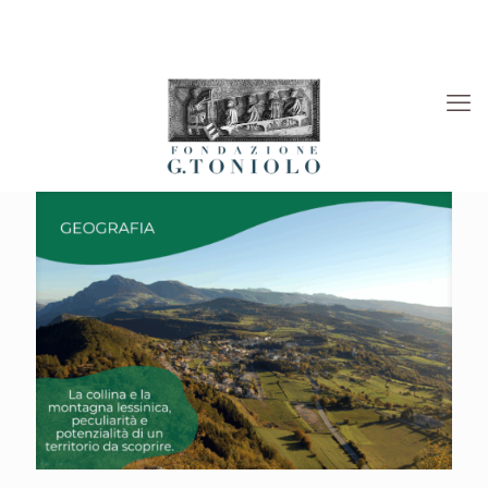
Rivista “La Società”
Viaggi Culturali
News