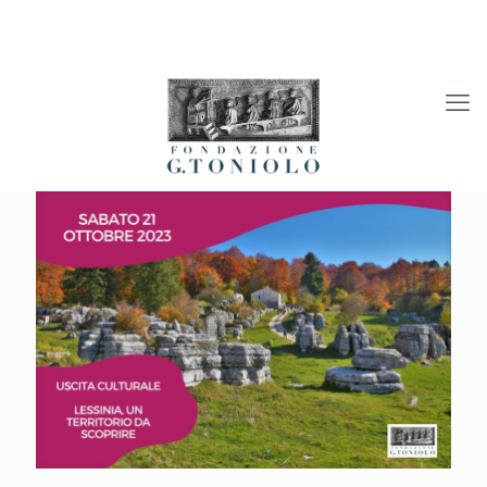
Rivista “La Società”
Viaggi Culturali
News