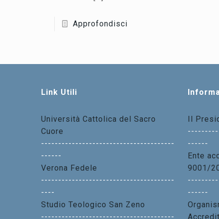
Approfondisci
Link Utili
Informa
Università Cattolica del Sacro
Il Pres
Cuore
---------
---------------------------------------
------
------
Ente acc
Verona Fedele
9001/2
---------------------------------------
---------
----
------
Studio Teologico San Zeno
Organis
---------------------------------------
Accredi