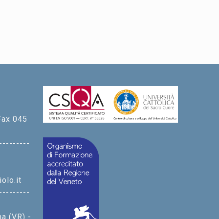
Fax 045
---------
olo.it
---------
na (VR) -