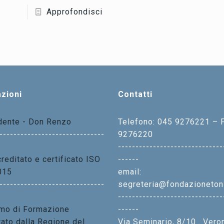
Approfondisci
zioni
Contatti
idente - Don Renzo
Telefono: 045 9276221 – 
------------------------------
9276220
------------------------------
reditato e certificato ISO
------
015
email:
------------------------------
segreteria@fondazionetoni
------------------------------
mo di Formazione
------
tato dalla Regione del
Via Seminario, 8/10 . Vero