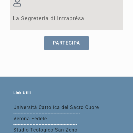
La Segreteria di Intraprésa
PARTECIPA
Link Utili
Università Cattolica del Sacro Cuore
---------------------------------------------
Verona Fedele
-------------------------------------------
Studio Teologico San Zeno