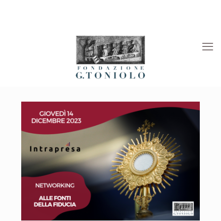
Rivista “La Società”
Viaggi Culturali
News