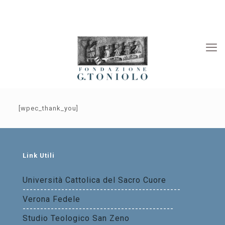
Rivista “La Società”
Viaggi Culturali
News
[wpec_thank_you]
Link Utili
Università Cattolica del Sacro Cuore
---------------------------------------------
Verona Fedele
-------------------------------------------
Studio Teologico San Zeno