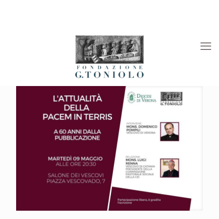
Rivista “La Società”
Viaggi Culturali
News