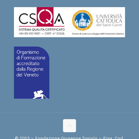
© 2025 – Fondazione Giuseppe Toniolo – P.Iva, Cod.