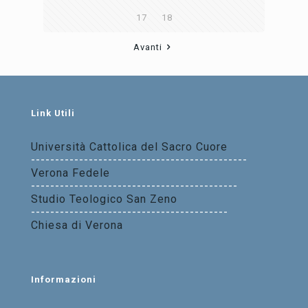
17
18
Avanti
Link Utili
Università Cattolica del Sacro Cuore
---------------------------------------------
Verona Fedele
-------------------------------------------
Studio Teologico San Zeno
-----------------------------------------
Chiesa di Verona
Informazioni