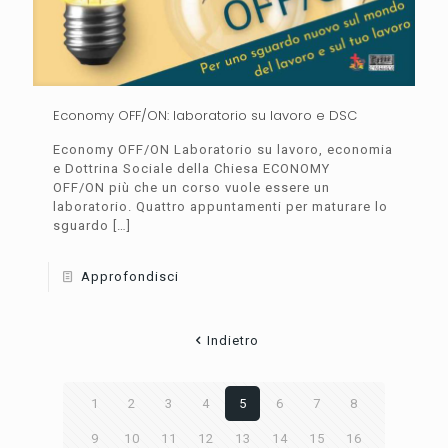
Economy OFF/ON: laboratorio su lavoro e DSC
Economy OFF/ON Laboratorio su lavoro, economia
e Dottrina Sociale della Chiesa ECONOMY
OFF/ON più che un corso vuole essere un
laboratorio. Quattro appuntamenti per maturare lo
sguardo
[…]
Approfondisci
Indietro
1
2
3
4
5
6
7
8
9
10
11
12
13
14
15
16