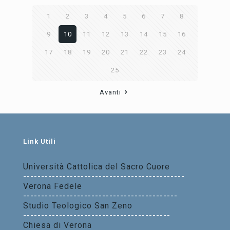
1
2
3
4
5
6
7
8
9
10
11
12
13
14
15
16
17
18
19
20
21
22
23
24
25
Avanti
Link Utili
Università Cattolica del Sacro Cuore
---------------------------------------------
Verona Fedele
-------------------------------------------
Studio Teologico San Zeno
-----------------------------------------
Chiesa di Verona