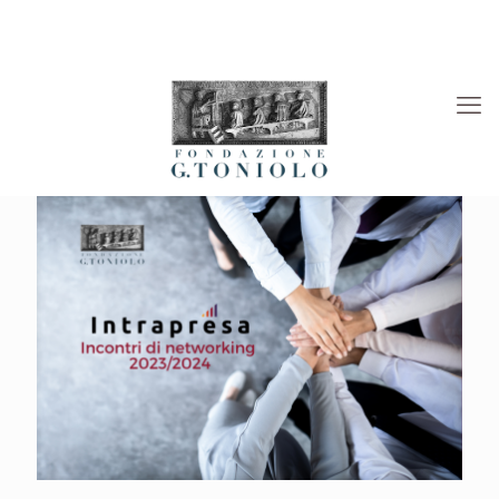
Rivista “La Società”
Viaggi Culturali
News