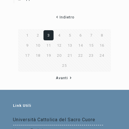
Indietro
1
2
3
4
5
6
7
8
9
10
11
12
13
14
15
16
17
18
19
20
21
22
23
24
25
Avanti
Link Utili
Università Cattolica del Sacro Cuore
---------------------------------------------