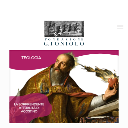
Rivista “La Società”
Viaggi Culturali
News