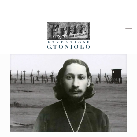
Rivista “La Società”
Viaggi Culturali
News