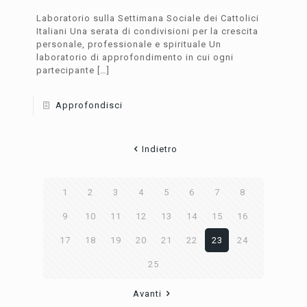
Laboratorio sulla Settimana Sociale dei Cattolici
Italiani Una serata di condivisioni per la crescita
personale, professionale e spirituale Un
laboratorio di approfondimento in cui ogni
partecipante
[…]
Approfondisci
Indietro
1
2
3
4
5
6
7
8
9
10
11
12
13
14
15
16
17
18
19
20
21
22
23
24
25
Avanti