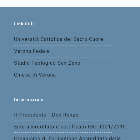
Link Utili
Università Cattolica del Sacro Cuore
---------------------------------------------
Verona Fedele
-------------------------------------------
Studio Teologico San Zeno
-----------------------------------------
Chiesa di Verona
Informazioni
Il Presidente - Don Renzo
---------------------------------------------
Ente accreditato e certificato ISO 9001/2015
---------------------------------------------
Organismo di Formazione Accreditato dalla